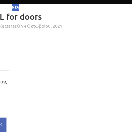
ΝΈΑ
L for doors
 Katsaras
On 4 Οκτωβρίου, 2021
της
ός