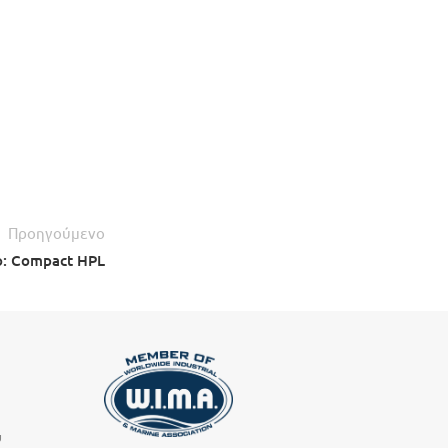
Προηγούμενο
to: Compact HPL
υ