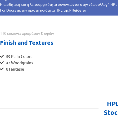
Η αισθητική και η λειτουργικότητα συναντώνται στην νέα συλλογή HPL
For Doors με την άριστη ποιότητα HPL της Pfleiderer
110 επιλογές χρωμάτων & υφών
Finish and Textures
59 Plain Colors
43 Woodgrains
8 Fantasie
HPL
Stoc