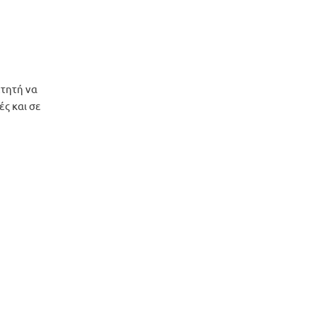
ετητή να
ές και σε