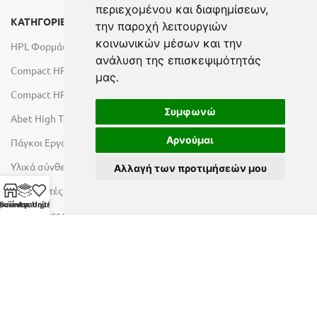
περιεχομένου και διαφημίσεων,
ΚΑΤΗΓΟΡΙΕΣ
την παροχή λειτουργιών
κοινωνικών μέσων και την
HPL Φορμάικες
ανάλυση της επισκεψιμότητάς
Compact HPL Εσωτερικού Χώρου
μας.
Compact HPL Εξωτερικού Χώρου
Συμφωνώ
Abet High Tech Solutions
Αρνούμαι
Πάγκοι Εργασίας Duropal
Υλικά σύνθεσης πόρτας
Αλλαγή των προτιμήσεών μου
Λακαριστές επιφάνειες Primeboard
ροϊόντα
Business Units
Αγαπημένα
Επιφάνειες Φυσικών Πετρωμάτων
Εξοπλισμός Υγρών Χώρων