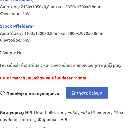
Διάσταση: 2150x1050x0,8mm και 2350
x
1300
x
0,8
mm
Φινιτούρα: NW
Stock Pfleiderer
Διαστάσεις: 4100x1300x0,8mm και 2800x2070x0,8mm
Φινιτούρα: NW
Σόκορο: Ναι
Για ειδικές διαστάσεις και φινιτούρες επικοινωνήστε μαζί μας.
Color match με μελανίνη Pfleiderer 19mm
Ζητήστε δείγμα
Προσθήκη στα αγαπημένα
HPL Door Collection
,
Ξύλα
,
Ξύλα Pfleiderer
,
Υλικά
Κατηγορίες:
σύνθεσης πόρτας
,
Φορμάικες HPL