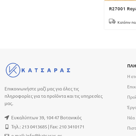
R27001 Roya
Κατόπιν πα
ΠΛΗ
Η ετ
Επιχ
Επικοινωνήστε μαζί μας για όλες τις
πληροφορίες για τα προϊόντα και τις υπηρεσίες
Προ
μας.
Έργ
Ευκαλύπτων 39, 104 47 Βοτανικός
Νέα
Τηλ.: 213 0413685 | Fax: 210 3410171
Πιστ
e-mail:
info@katsaras.gr