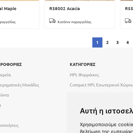
l Maple
R38002 Acacia
R55
ραγγελίας
Κατόπιν παραγγελίας
1
2
3
4
ΡΟΦΟΡΙΕΣ
ΚΑΤΗΓΟΡΙΕΣ
αιρεία
HPL Φορμάικες
ειρηματικές Μονάδες
Compact HPL Εσωτερικού Χώρο
ϊόντα
Compact HPL Εξωτερικού Χώρου
α
Abet High Tech Solutions
Αυτή η ιστοσελ
Πάγκοι Εργασίας Duropal
Χρησιμοποιούμε cookie
οποιήσεις
Υλικά σύνθεσης πόρτας
βελτίωση της εμπειρίας