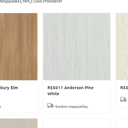
Φορμάικες HPL
Ξύλα Pfleiderer
sbury Elm
R55011 Anderson Pine
R55
White
α
Κατόπιν παραγγελίας