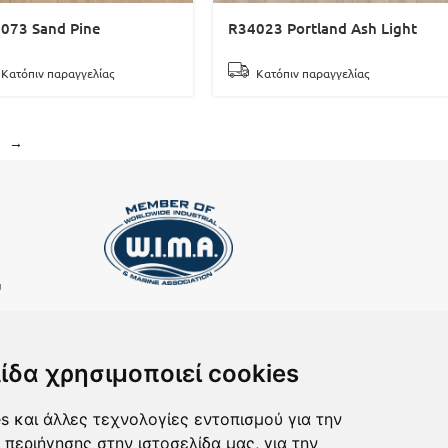
073 Sand Pine
R34023 Portland Ash Light
Κατόπιν παραγγελίας
Κατόπιν παραγγελίας
→
υ
ΕΓΓΡΑΦΗ ΣΤΟ NEWSLETTER
Αν θέλετε να λαμβάνετε ενημερωτικά email
ίδα χρησιμοποιεί cookies
συμπληρώστε το email σας στην παρακάτω φόρμα
s και άλλες τεχνολογίες εντοπισμού για την
 περιήγησης στην ιστοσελίδα μας, για την