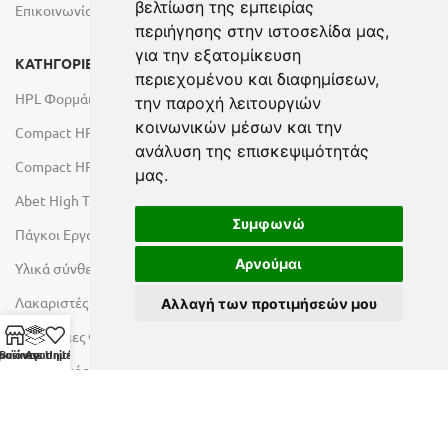
βελτίωση της εμπειρίας
Επικοινωνία
περιήγησης στην ιστοσελίδα μας,
για την εξατομίκευση
ΚΑΤΗΓΟΡΙΕΣ
περιεχομένου και διαφημίσεων,
HPL Φορμάικες
την παροχή λειτουργιών
κοινωνικών μέσων και την
Compact HPL Εσωτερικού Χώρου
ανάλυση της επισκεψιμότητάς
Compact HPL Εξωτερικού Χώρου
μας.
Abet High Tech Solutions
Συμφωνώ
Πάγκοι Εργασίας Duropal
Αρνούμαι
Υλικά σύνθεσης πόρτας
Λακαριστές επιφάνειες Primeboard
Αλλαγή των προτιμήσεών μου
Επιφάνειες Φυσικών Πετρωμάτων
ροϊόντα
Business Units
Αγαπημένα
Εξοπλισμός Υγρών Χώρων