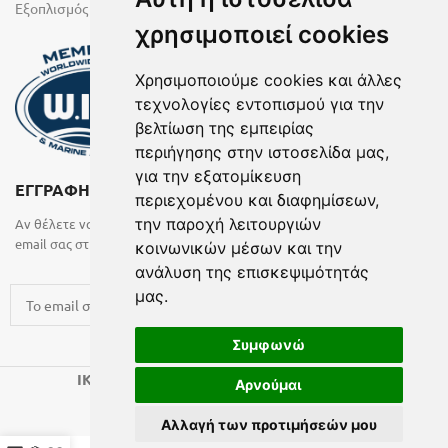
Εξοπλισμός Υγρών Χώρων
χρησιμοποιεί cookies
Χρησιμοποιούμε cookies και άλλες
τεχνολογίες εντοπισμού για την
βελτίωση της εμπειρίας
περιήγησης στην ιστοσελίδα μας,
για την εξατομίκευση
ΕΓΓΡΑΦΗ ΣΤΟ NEWSLETTER
περιεχομένου και διαφημίσεων,
την παροχή λειτουργιών
Αν θέλετε να λαμβάνετε ενημερωτικά email συμπληρώστε το
email σας στην παρακάτω φόρμα
κοινωνικών μέσων και την
ανάλυση της επισκεψιμότητάς
μας.
Συμφωνώ
2024 CREATED BY
.
IK KATSARAS
BELMA
Αρνούμαι
Όροι Χρήσης
| ΓΕΜΗ: 7198701000
Αλλαγή των προτιμήσεών μου