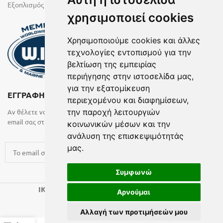
Εξοπλισμός Υγρών Χώρων
χρησιμοποιεί cookies
Χρησιμοποιούμε cookies και άλλες
τεχνολογίες εντοπισμού για την
βελτίωση της εμπειρίας
περιήγησης στην ιστοσελίδα μας,
για την εξατομίκευση
ΕΓΓΡΑΦΗ ΣΤΟ NEWSLETTER
περιεχομένου και διαφημίσεων,
την παροχή λειτουργιών
Αν θέλετε να λαμβάνετε ενημερωτικά email συμπληρώστε το
email σας στην παρακάτω φόρμα
κοινωνικών μέσων και την
ανάλυση της επισκεψιμότητάς
μας.
Συμφωνώ
2024 CREATED BY
.
IK KATSARAS
BELMA
Αρνούμαι
Όροι Χρήσης
| ΓΕΜΗ: 7198701000
Αλλαγή των προτιμήσεών μου