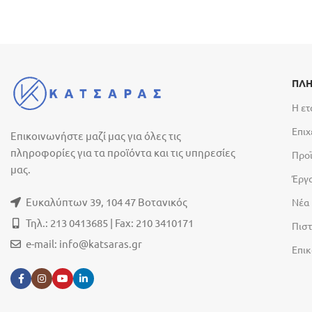
ΠΛΗ
Η ετ
Επιχ
Επικοινωνήστε μαζί μας για όλες τις
πληροφορίες για τα προϊόντα και τις υπηρεσίες
Προ
μας.
Έργ
Ευκαλύπτων 39, 104 47 Βοτανικός
Νέα
Τηλ.: 213 0413685 | Fax: 210 3410171
Πιστ
e-mail:
info@katsaras.gr
Επικ