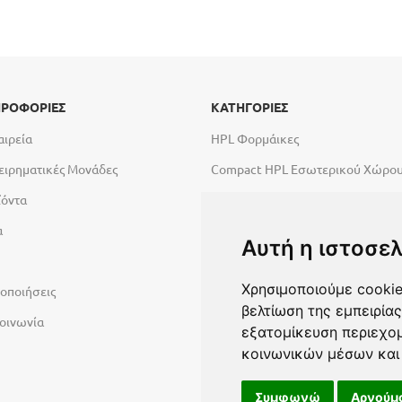
ΡΟΦΟΡΙΕΣ
ΚΑΤΗΓΟΡΙΕΣ
αιρεία
HPL Φορμάικες
ειρηματικές Μονάδες
Compact HPL Εσωτερικού Χώρο
ϊόντα
Compact HPL Εξωτερικού Χώρου
α
Abet High Tech Solutions
Αυτή η ιστοσελ
Πάγκοι Εργασίας Duropal
Χρησιμοποιούμε cookie
οποιήσεις
Υλικά σύνθεσης πόρτας
βελτίωση της εμπειρίας
οινωνία
Λακαριστές επιφάνειες Primeboa
εξατομίκευση περιεχομ
Επιφάνειες Φυσικών Πετρωμάτω
κοινωνικών μέσων και 
Εξοπλισμός Υγρών Χώρων
Συμφωνώ
Αρνούμ