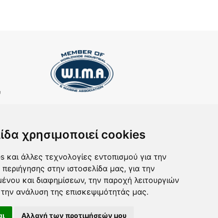
υ
ΕΓΓΡΑΦΗ ΣΤΟ NEWSLETTER
Αν θέλετε να λαμβάνετε ενημερωτικά email
ίδα χρησιμοποιεί cookies
συμπληρώστε το email σας στην παρακάτω φόρμα
s και άλλες τεχνολογίες εντοπισμού για την
 περιήγησης στην ιστοσελίδα μας, για την
rd
ένου και διαφημίσεων, την παροχή λειτουργιών
ν
την ανάλυση της επισκεψιμότητάς μας.
αι
Αλλαγή των προτιμήσεών μου