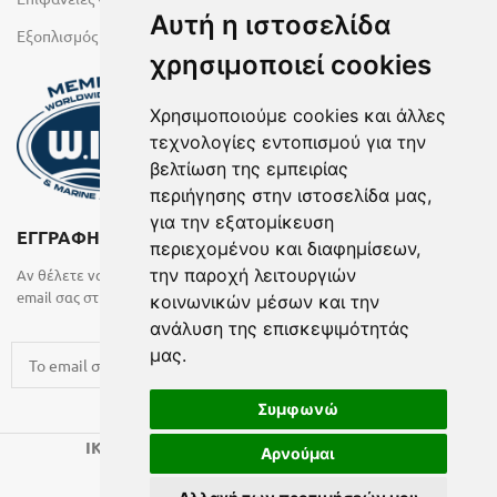
Αυτή η ιστοσελίδα
Εξοπλισμός Υγρών Χώρων
χρησιμοποιεί cookies
Χρησιμοποιούμε cookies και άλλες
τεχνολογίες εντοπισμού για την
βελτίωση της εμπειρίας
περιήγησης στην ιστοσελίδα μας,
για την εξατομίκευση
ΕΓΓΡΑΦΗ ΣΤΟ NEWSLETTER
περιεχομένου και διαφημίσεων,
την παροχή λειτουργιών
Αν θέλετε να λαμβάνετε ενημερωτικά email συμπληρώστε το
email σας στην παρακάτω φόρμα
κοινωνικών μέσων και την
ανάλυση της επισκεψιμότητάς
μας.
Συμφωνώ
2024 CREATED BY
.
IK KATSARAS
BELMA
Αρνούμαι
Όροι Χρήσης
| ΓΕΜΗ: 7198701000