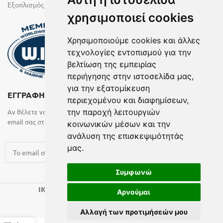
Εξοπλισμός Υγρών Χώρων
χρησιμοποιεί cookies
Χρησιμοποιούμε cookies και άλλες
τεχνολογίες εντοπισμού για την
βελτίωση της εμπειρίας
περιήγησης στην ιστοσελίδα μας,
για την εξατομίκευση
ΕΓΓΡΑΦΗ ΣΤΟ NEWSLETTER
περιεχομένου και διαφημίσεων,
την παροχή λειτουργιών
Αν θέλετε να λαμβάνετε ενημερωτικά email συμπληρώστε το
email σας στην παρακάτω φόρμα
κοινωνικών μέσων και την
ανάλυση της επισκεψιμότητάς
μας.
Συμφωνώ
2024 CREATED BY
.
IK KATSARAS
BELMA
Αρνούμαι
Όροι Χρήσης
| ΓΕΜΗ: 7198701000
Αλλαγή των προτιμήσεών μου