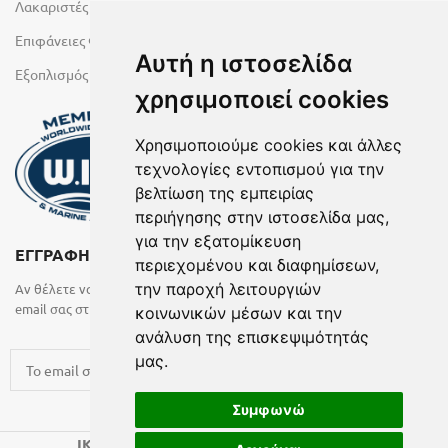
Λακαριστές επιφάνειες Primeboard
Επιφάνειες Φυσικών Πετρωμάτων
Αυτή η ιστοσελίδα
Εξοπλισμός Υγρών Χώρων
χρησιμοποιεί cookies
Χρησιμοποιούμε cookies και άλλες
τεχνολογίες εντοπισμού για την
βελτίωση της εμπειρίας
περιήγησης στην ιστοσελίδα μας,
για την εξατομίκευση
ΕΓΓΡΑΦΗ ΣΤΟ NEWSLETTER
περιεχομένου και διαφημίσεων,
την παροχή λειτουργιών
Αν θέλετε να λαμβάνετε ενημερωτικά email συμπληρώστε το
email σας στην παρακάτω φόρμα
κοινωνικών μέσων και την
ανάλυση της επισκεψιμότητάς
μας.
Συμφωνώ
2024 CREATED BY
.
IK KATSARAS
BELMA