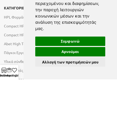
περιεχομένου και διαφημίσεων,
ΚΑΤΗΓΟΡΙΕΣ
την παροχή λειτουργιών
κοινωνικών μέσων και την
HPL Φορμάικες
ανάλυση της επισκεψιμότητάς
Compact HPL Εσωτερικού Χώρου
μας.
Compact HPL Εξωτερικού Χώρου
Συμφωνώ
Abet High Tech Solutions
Αρνούμαι
Πάγκοι Εργασίας Duropal
Υλικά σύνθεσης πόρτας
Αλλαγή των προτιμήσεών μου
Λακαριστές επιφάνειες Primeboard
ροϊόντα
Business Units
Αγαπημένα
Επιφάνειες Φυσικών Πετρωμάτων
Εξοπλισμός Υγρών Χώρων