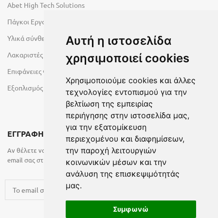
Abet High Tech Solutions
Πάγκοι Εργασίας Duropal
Υλικά σύνθεσης πόρτας
Αυτή η ιστοσελίδα
Λακαριστές επιφάνειες Primeboard
χρησιμοποιεί cookies
Επιφάνειες Φυσικών Πετρωμάτων
Χρησιμοποιούμε cookies και άλλες
Εξοπλισμός Υγρών Χώρων
τεχνολογίες εντοπισμού για την
βελτίωση της εμπειρίας
περιήγησης στην ιστοσελίδα μας,
για την εξατομίκευση
ΕΓΓΡΑΦΗ ΣΤΟ NEWSLETTER
περιεχομένου και διαφημίσεων,
την παροχή λειτουργιών
Αν θέλετε να λαμβάνετε ενημερωτικά email συμπληρώστε το
email σας στην παρακάτω φόρμα
κοινωνικών μέσων και την
ανάλυση της επισκεψιμότητάς
μας.
Συμφωνώ