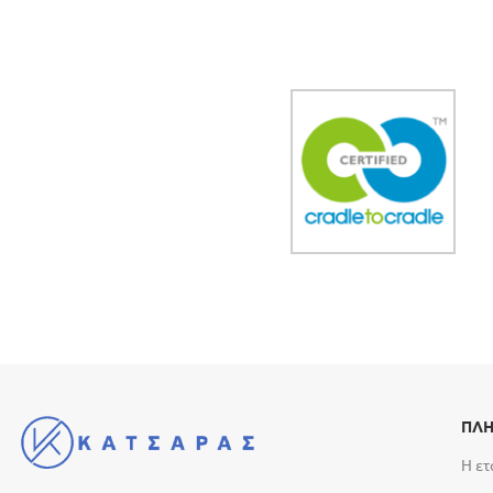
ΠΛΗ
Η ετ