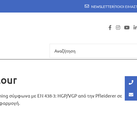
NEWSLETTER
ΠΟΙΟΙ ΕΙΜΑΣ
lour
ming σύμφωνα με EN 438-3: HGP/VGP από την Pfleiderer σε
εφαρμογή.