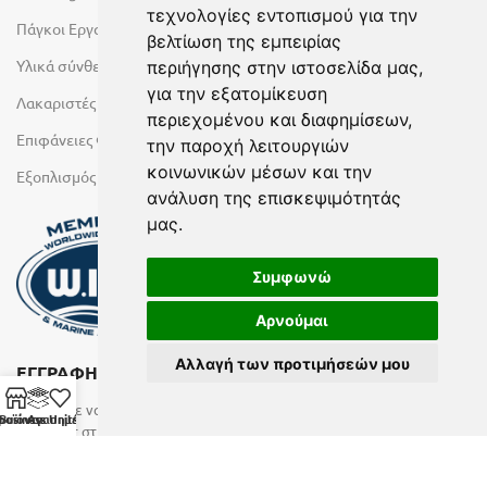
τεχνολογίες εντοπισμού για την
Πάγκοι Εργασίας Duropal
βελτίωση της εμπειρίας
Υλικά σύνθεσης πόρτας
περιήγησης στην ιστοσελίδα μας,
για την εξατομίκευση
Λακαριστές επιφάνειες Primeboard
περιεχομένου και διαφημίσεων,
Επιφάνειες Φυσικών Πετρωμάτων
την παροχή λειτουργιών
κοινωνικών μέσων και την
Εξοπλισμός Υγρών Χώρων
ανάλυση της επισκεψιμότητάς
μας.
Συμφωνώ
Αρνούμαι
Αλλαγή των προτιμήσεών μου
ΕΓΓΡΑΦΗ ΣΤΟ NEWSLETTER
Αν θέλετε να λαμβάνετε ενημερωτικά email συμπληρώστε το
ροϊόντα
Business Units
Αγαπημένα
email σας στην παρακάτω φόρμα