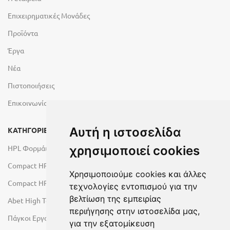
Επιχειρηματικές Μονάδες
Προϊόντα
Έργα
Νέα
Πιστοποιήσεις
Επικοινωνία
Αυτή η ιστοσελίδα
ΚΑΤΗΓΟΡΙΕΣ
HPL Φορμάικες
χρησιμοποιεί cookies
Compact HPL Εσωτερικού Χώρου
Χρησιμοποιούμε cookies και άλλες
Compact HPL Εξωτερικού Χώρου
τεχνολογίες εντοπισμού για την
βελτίωση της εμπειρίας
Abet High Tech Solutions
περιήγησης στην ιστοσελίδα μας,
Πάγκοι Εργασίας Duropal
για την εξατομίκευση