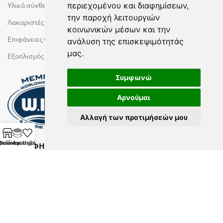
Υλικά σύνθεσης πόρτας
περιεχομένου και διαφημίσεων,
την παροχή λειτουργιών
Λακαριστές επιφάνειες Primeboard
κοινωνικών μέσων και την
Επιφάνειες Φυσικών Πετρωμάτων
ανάλυση της επισκεψιμότητάς
μας.
Εξοπλισμός Υγρών Χώρων
Συμφωνώ
Αρνούμαι
Αλλαγή των προτιμήσεών μου
ροϊόντα
Business Units
Αγαπημένα
ΕΓΓΡΑΦΗ ΣΤΟ NEWSLETTER
Αν θέλετε να λαμβάνετε ενημερωτικά email συμπληρώστε το
email σας στην παρακάτω φόρμα