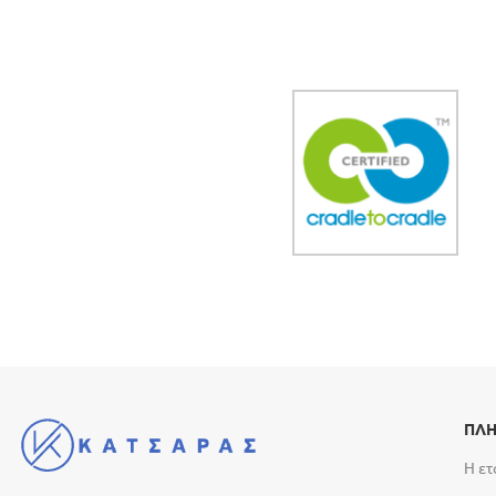
ΠΛΗ
Η ετ