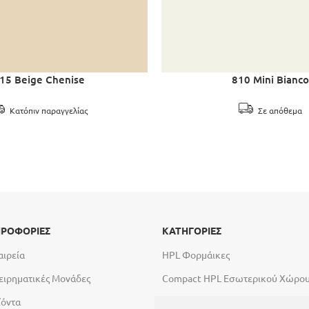
15 Beige Chenise
810 Mini Bianco
Κατόπιν παραγγελίας
Σε απόθεμα
ΡΟΦΟΡΙΕΣ
ΚΑΤΗΓΟΡΙΕΣ
αιρεία
HPL Φορμάικες
ειρηματικές Μονάδες
Compact HPL Εσωτερικού Χώρο
ϊόντα
Compact HPL Εξωτερικού Χώρου