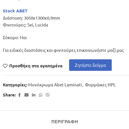
Stock ABET
Διάσταση: 3050x1300x0,9mm
Φινιτούρες: Sei, Lucida
Σόκορο: Ναι
Για ειδικές διαστάσεις και φινιτούρες επικοινωνήστε μαζί μας
Ζητήστε δείγμα
Προσθήκη στα αγαπημένα
Μονόχρωμα Abet Laminati
,
Φορμάικες HPL
Κατηγορίες:
Share:
ΠΕΡΙΓΡΑΦΉ