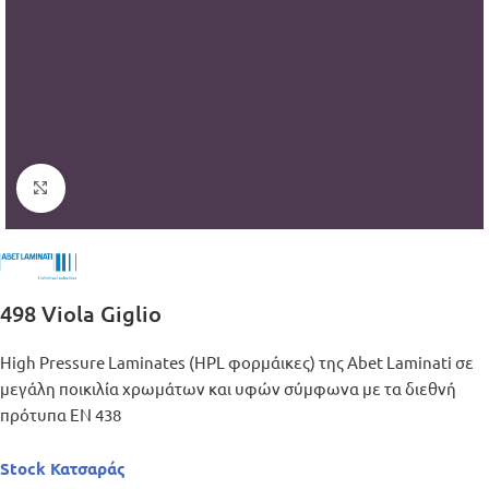
Μεγέθυνση
498 Viola Giglio
High Pressure Laminates (HPL φορμάικες) της Abet Laminati σε
μεγάλη ποικιλία χρωμάτων και υφών σύμφωνα με τα διεθνή
πρότυπα ΕΝ 438
Stock Κατσαράς