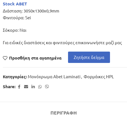
Stock ABET
Διάσταση: 3050x1300x0,9mm
Φινιτούρα: Sei
Σόκορο: Ναι
Για ειδικές διαστάσεις και φινιτούρες επικοινωνήστε μαζί μας
Ζητήστε δείγμα
Προσθήκη στα αγαπημένα
Μονόχρωμα Abet Laminati
,
Φορμάικες HPL
Κατηγορίες:
Share:
ΠΕΡΙΓΡΑΦΉ