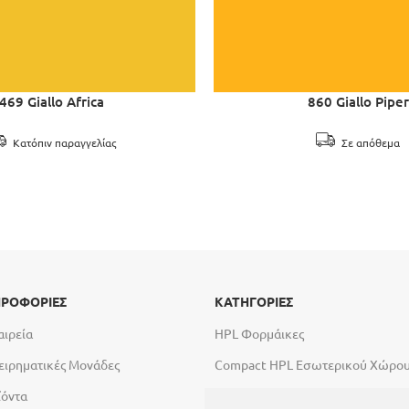
469 Giallo Africa
860 Giallo Piper
Κατόπιν παραγγελίας
Σε απόθεμα
ΡΟΦΟΡΙΕΣ
ΚΑΤΗΓΟΡΙΕΣ
αιρεία
HPL Φορμάικες
ειρηματικές Μονάδες
Compact HPL Εσωτερικού Χώρο
ϊόντα
Compact HPL Εξωτερικού Χώρου