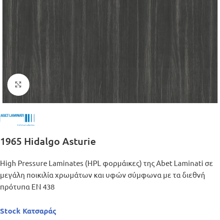
Μεγέθυνση
1965 Hidalgo Asturie
High Pressure Laminates (HPL φορμάικες) της Abet Laminati σε
μεγάλη ποικιλία χρωμάτων και υφών σύμφωνα με τα διεθνή
πρότυπα ΕΝ 438
Stock Κατσαράς