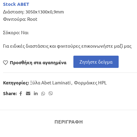
Stock ABET
Διάσταση: 3050x1300x0,9mm
Φινιτούρα: Root
Σόκορο: Ναι
Για ειδικές διαστάσεις και φινιτούρες επικοινωνήστε μαζί μας
Ζητήστε δείγμα
Προσθήκη στα αγαπημένα
Ξύλα Abet Laminati
,
Φορμάικες HPL
Κατηγορίες:
Share:
ΠΕΡΙΓΡΑΦΉ