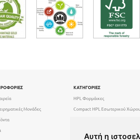
ΡΟΦΟΡΙΕΣ
ΚΑΤΗΓΟΡΙΕΣ
αιρεία
HPL Φορμάικες
ειρηματικές Μονάδες
Compact HPL Εσωτερικού Χώρο
ϊόντα
Compact HPL Εξωτερικού Χώρου
α
Abet High Tech Solutions
Αυτή η ιστοσελ