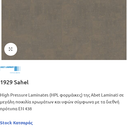
Μεγέθυνση
1929 Sahel
High Pressure Laminates (HPL φορμάικες) της Abet Laminati σε
μεγάλη ποικιλία χρωμάτων και υφών σύμφωνα με τα διεθνή
πρότυπα ΕΝ 438
Stock Κατσαράς