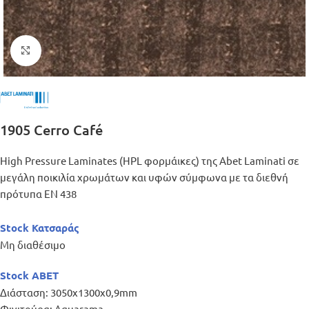
Μεγέθυνση
1905 Cerro Café
High Pressure Laminates (HPL φορμάικες) της Abet Laminati σε
μεγάλη ποικιλία χρωμάτων και υφών σύμφωνα με τα διεθνή
πρότυπα ΕΝ 438
Stock Κατσαράς
Μη διαθέσιμο
Stock ABET
Διάσταση: 3050x1300x0,9mm
Φινιτούρα: Aquarama