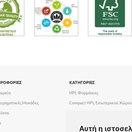
ΡΟΦΟΡΙΕΣ
ΚΑΤΗΓΟΡΙΕΣ
αιρεία
HPL Φορμάικες
ειρηματικές Μονάδες
Compact HPL Εσωτερικού Χώρο
ϊόντα
Compact HPL Εξωτερικού Χώρου
α
Abet High Tech Solutions
Αυτή η ιστοσελ