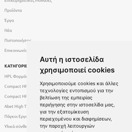
Επιχειρηματικές Μονάδες
Προϊόντα
Έργα
Νέα
Πιστοποιήσεις
Επικοινωνία
Αυτή η ιστοσελίδα
ΚΑΤΗΓΟΡΙΕΣ
χρησιμοποιεί cookies
HPL Φορμάικες
Χρησιμοποιούμε cookies και άλλες
Compact HPL Εσωτερικού Χώρου
τεχνολογίες εντοπισμού για την
Compact HPL Εξωτερικού Χώρου
βελτίωση της εμπειρίας
περιήγησης στην ιστοσελίδα μας,
Abet High Tech Solutions
για την εξατομίκευση
Πάγκοι Εργασίας Duropal
περιεχομένου και διαφημίσεων,
την παροχή λειτουργιών
Υλικά σύνθεσης πόρτας