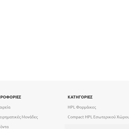
ΡΟΦΟΡΙΕΣ
ΚΑΤΗΓΟΡΙΕΣ
αιρεία
HPL Φορμάικες
ειρηματικές Μονάδες
Compact HPL Εσωτερικού Χώρο
ϊόντα
Compact HPL Εξωτερικού Χώρου