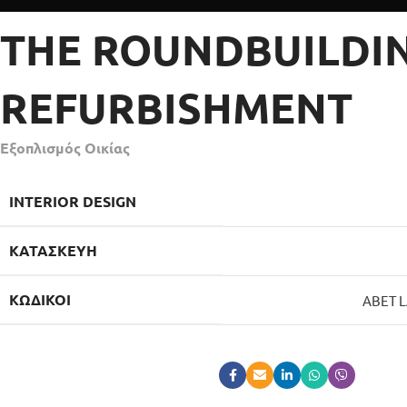
THE ROUNDBUILDI
REFURBISHMENT
Εξοπλισμός Οικίας
ΙNTERIOR DESIGN
ΚΑΤΑΣΚΕΥΉ
ΚΩΔΙΚΟΊ
ABET L