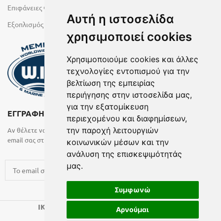
Επιφάνειες Φυσικών Πετρωμάτων
Αυτή η ιστοσελίδα
Εξοπλισμός Υγρών Χώρων
χρησιμοποιεί cookies
Χρησιμοποιούμε cookies και άλλες
τεχνολογίες εντοπισμού για την
βελτίωση της εμπειρίας
περιήγησης στην ιστοσελίδα μας,
για την εξατομίκευση
ΕΓΓΡΑΦΗ ΣΤΟ NEWSLETTER
περιεχομένου και διαφημίσεων,
την παροχή λειτουργιών
Αν θέλετε να λαμβάνετε ενημερωτικά email συμπληρώστε το
email σας στην παρακάτω φόρμα
κοινωνικών μέσων και την
ανάλυση της επισκεψιμότητάς
μας.
Συμφωνώ
2024 CREATED BY
.
IK KATSARAS
BELMA
Αρνούμαι