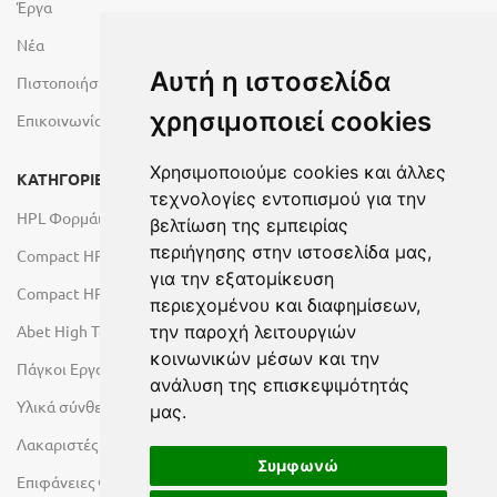
Έργα
Νέα
Αυτή η ιστοσελίδα
Πιστοποιήσεις
χρησιμοποιεί cookies
Επικοινωνία
Χρησιμοποιούμε cookies και άλλες
ΚΑΤΗΓΟΡΙΕΣ
τεχνολογίες εντοπισμού για την
HPL Φορμάικες
βελτίωση της εμπειρίας
περιήγησης στην ιστοσελίδα μας,
Compact HPL Εσωτερικού Χώρου
για την εξατομίκευση
Compact HPL Εξωτερικού Χώρου
περιεχομένου και διαφημίσεων,
Abet High Tech Solutions
την παροχή λειτουργιών
κοινωνικών μέσων και την
Πάγκοι Εργασίας Duropal
ανάλυση της επισκεψιμότητάς
Υλικά σύνθεσης πόρτας
μας.
Λακαριστές επιφάνειες Primeboard
Συμφωνώ
Επιφάνειες Φυσικών Πετρωμάτων