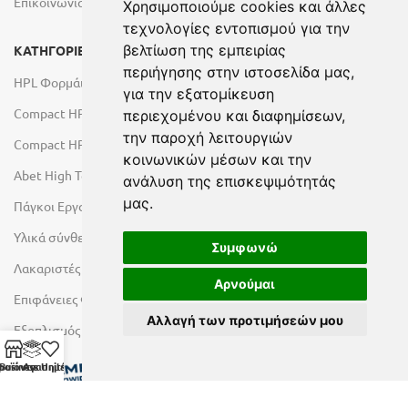
Επικοινωνία
Χρησιμοποιούμε cookies και άλλες
τεχνολογίες εντοπισμού για την
βελτίωση της εμπειρίας
ΚΑΤΗΓΟΡΙΕΣ
περιήγησης στην ιστοσελίδα μας,
HPL Φορμάικες
για την εξατομίκευση
Compact HPL Εσωτερικού Χώρου
περιεχομένου και διαφημίσεων,
την παροχή λειτουργιών
Compact HPL Εξωτερικού Χώρου
κοινωνικών μέσων και την
Abet High Tech Solutions
ανάλυση της επισκεψιμότητάς
μας.
Πάγκοι Εργασίας Duropal
Υλικά σύνθεσης πόρτας
Συμφωνώ
Λακαριστές επιφάνειες Primeboard
Αρνούμαι
Επιφάνειες Φυσικών Πετρωμάτων
Αλλαγή των προτιμήσεών μου
Εξοπλισμός Υγρών Χώρων
ροϊόντα
Business Units
Αγαπημένα