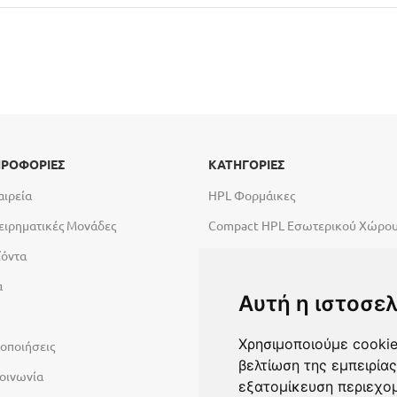
ΡΟΦΟΡΙΕΣ
ΚΑΤΗΓΟΡΙΕΣ
αιρεία
HPL Φορμάικες
ειρηματικές Μονάδες
Compact HPL Εσωτερικού Χώρο
ϊόντα
Compact HPL Εξωτερικού Χώρου
α
Abet High Tech Solutions
Αυτή η ιστοσελ
Πάγκοι Εργασίας Duropal
Χρησιμοποιούμε cookie
οποιήσεις
Υλικά σύνθεσης πόρτας
βελτίωση της εμπειρίας
οινωνία
Λακαριστές επιφάνειες Primeboa
εξατομίκευση περιεχομ