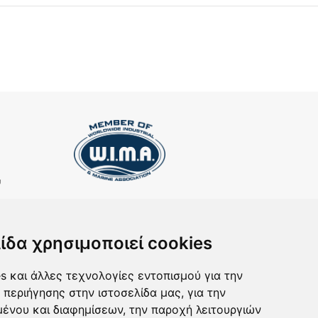
υ
ΕΓΓΡΑΦΗ ΣΤΟ NEWSLETTER
Αν θέλετε να λαμβάνετε ενημερωτικά email
ίδα χρησιμοποιεί cookies
συμπληρώστε το email σας στην παρακάτω φόρμα
s και άλλες τεχνολογίες εντοπισμού για την
 περιήγησης στην ιστοσελίδα μας, για την
rd
ένου και διαφημίσεων, την παροχή λειτουργιών