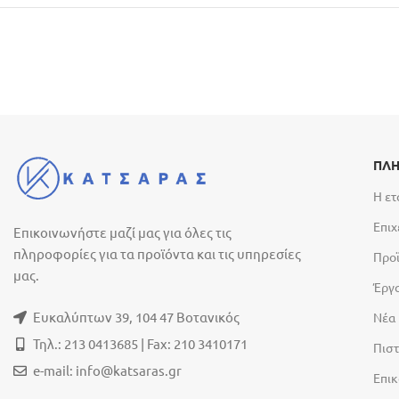
ΠΛΗ
Η ετ
Επιχ
Επικοινωνήστε μαζί μας για όλες τις
πληροφορίες για τα προϊόντα και τις υπηρεσίες
Προ
μας.
Έργ
Ευκαλύπτων 39, 104 47 Βοτανικός
Νέα
Τηλ.: 213 0413685 | Fax: 210 3410171
Πιστ
e-mail:
info@katsaras.gr
Επικ