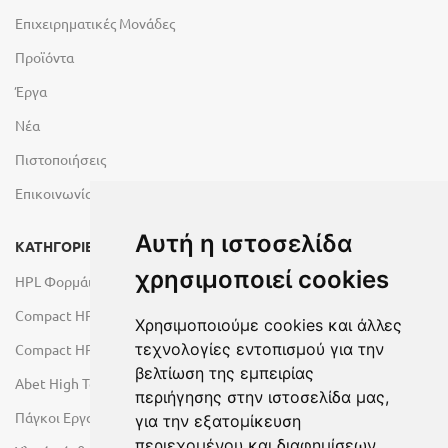
Επιχειρηματικές Μονάδες
Προϊόντα
Έργα
Νέα
Πιστοποιήσεις
Επικοινωνία
Αυτή η ιστοσελίδα
ΚΑΤΗΓΟΡΙΕΣ
χρησιμοποιεί cookies
HPL Φορμάικες
Compact HPL Εσωτερικού Χώρου
Χρησιμοποιούμε cookies και άλλες
τεχνολογίες εντοπισμού για την
Compact HPL Εξωτερικού Χώρου
βελτίωση της εμπειρίας
Abet High Tech Solutions
περιήγησης στην ιστοσελίδα μας,
Πάγκοι Εργασίας Duropal
για την εξατομίκευση
περιεχομένου και διαφημίσεων,