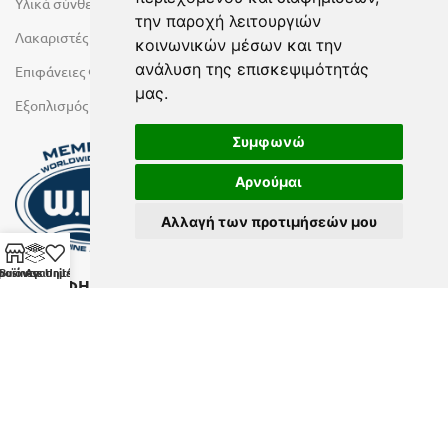
Υλικά σύνθεσης πόρτας
την παροχή λειτουργιών
Λακαριστές επιφάνειες Primeboard
κοινωνικών μέσων και την
ανάλυση της επισκεψιμότητάς
Επιφάνειες Φυσικών Πετρωμάτων
μας.
Εξοπλισμός Υγρών Χώρων
Συμφωνώ
Αρνούμαι
Αλλαγή των προτιμήσεών μου
ροϊόντα
Business Units
Αγαπημένα
ΕΓΓΡΑΦΗ ΣΤΟ NEWSLETTER
Αν θέλετε να λαμβάνετε ενημερωτικά email συμπληρώστε το
email σας στην παρακάτω φόρμα