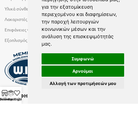
για την εξατομίκευση
Υλικά σύνθεσης πόρτας
περιεχομένου και διαφημίσεων,
Λακαριστές επιφάνειες Primeboard
την παροχή λειτουργιών
κοινωνικών μέσων και την
Επιφάνειες Φυσικών Πετρωμάτων
ανάλυση της επισκεψιμότητάς
Εξοπλισμός Υγρών Χώρων
μας.
Συμφωνώ
Αρνούμαι
Αλλαγή των προτιμήσεών μου
ΕΓΓΡΑΦΗ ΣΤΟ NEWSLETTER
ροϊόντα
Business Units
Αγαπημένα
Αν θέλετε να λαμβάνετε ενημερωτικά email συμπληρώστε το
email σας στην παρακάτω φόρμα