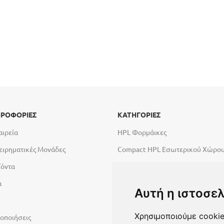
ΡΟΦΟΡΙΕΣ
ΚΑΤΗΓΟΡΙΕΣ
αιρεία
HPL Φορμάικες
ειρηματικές Μονάδες
Compact HPL Εσωτερικού Χώρο
ϊόντα
Compact HPL Εξωτερικού Χώρου
α
Abet High Tech Solutions
Αυτή η ιστοσελ
Πάγκοι Εργασίας Duropal
Χρησιμοποιούμε cookie
οποιήσεις
Υλικά σύνθεσης πόρτας