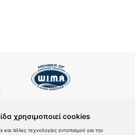
υ
ΕΓΓΡΑΦΗ ΣΤΟ NEWSLETTER
Αν θέλετε να λαμβάνετε ενημερωτικά email
ίδα χρησιμοποιεί cookies
συμπληρώστε το email σας στην παρακάτω φόρμα
s και άλλες τεχνολογίες εντοπισμού για την