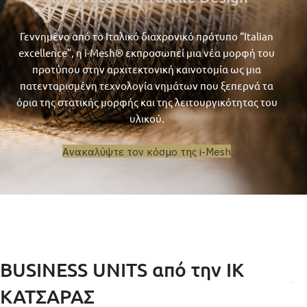
Γεννημένο από το Ιταλικό διαχρονικό πρότυπο “Italian
excellence”, η i-Mesh® εκπροσωπεί μια νέα μορφή του
προτύπου στην αρχιτεκτονική καινοτομία ως μια
πατενταρισμένη τεχνολογία νημάτων που ξεπερνά τα
όρια της στατικής μορφής και της λειτουργικότητας του
υλικού.
Ανακαλύψτε τον κόσμο της i-Mesh
BUSINESS UNITS από την ΙΚ
ΚΑΤΣΑΡΑΣ