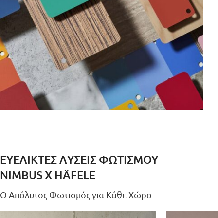
ΥΛΙΚΑ
ΚΑΤΑΣΚΕΥΗΣ
ΕΥΈΛΙΚΤΕΣ ΛΎΣΕΙΣ ΦΩΤΙΣΜΟΎ
Μεγάλη ποικιλία
NIMBUS X HÄFELE
χρωμάτων & υφών
Ο Απόλυτος Φωτισμός για Κάθε Χώρο