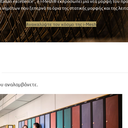
Italian excellence”, η i-Mesh® εκπροσωπεί μια νέα μορφή του πρ
 νημάτων που ξεπερνά τα όρια της στατικής μορφής και της λειτ
Ανακαλύψτε τον κόσμο της i-Mesh
που αναλαμβάνετε.