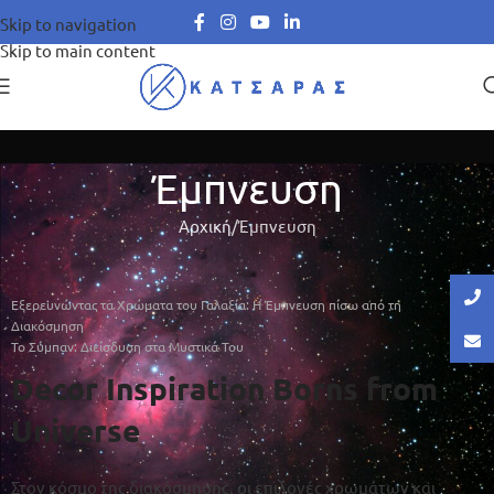
Skip to navigation
Skip to main content
Έμπνευση
Αρχική
Έμπνευση
Εξερευνώντας τα Χρώματα του Γαλαξία: Η Έμπνευση πίσω από τη
Διακόσμηση
Το Σύμπαν: Διείσδυση στα Μυστικά Του
Decor Inspiration Borns from
Universe
Στον κόσμο της διακόσμησης, οι επιλογές χρωμάτων και